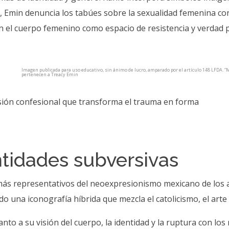
a, Emin denuncia los tabúes sobre la sexualidad femenina c
n el cuerpo femenino como espacio de resistencia y verdad 
Imagen publicada para uso educativo, sin ánimo de lucro, amparado por el artículo 148 LFDA. 
pertenecen a Treacy Emin
lsión confesional que transforma el trauma en forma
ntidades subversivas
s más representativos del neoexpresionismo mexicano de los a
o una iconografía híbrida que mezcla el catolicismo, el arte p
anto a su visión del cuerpo, la identidad y la ruptura con lo