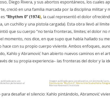
oso, Diego Rivera, y sus abortos espontáneos, los cuales ap
e, creció en una familia marcada por la disciplina militar y 
 es
“Rhythm 0” (1974
)
,
la cual representó el dolor ofrecién
 un cuchillo y una pistola cargada). Esta obra llevó al límit
intió que su cuerpo “no tenía fronteras, límites; el dolor no
ue el momento, nos dice, en que supo que había hallado su me
lo hace con su propio cuerpo viviente. Ambos enfoques, au
ido, Kahlo y Abramović han abierto nuevos caminos en el ar
s de su propia experiencia– las fronteras del dolor y la id
 publicada para uso
Imagen publicada para uso educativo, sin ánimo de lucro, 
s derechos pertenecen al
Foto durante “Rhythm 0”, Morra Arte Studio/Itália Fotograf
Marina Abramović Institute
ra desafiar el silencio: Kahlo pintándolo, Abramović vivie