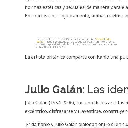
normas estéticas y sexuales; de manera paralel
En conclusión, conjuntamente, ambas reivindica
Henry Ford Hospital (1932): Frida Khalo. Fuente:
Museo Frida
Kahlo
Imagen publicada para uso educativo, sin ánimo de lucro,
amparado por el artículo 148 LFDA. Todos los derechos pertenecen
al Museo de Frida Kahlo
La artista británica comparte con Kahlo una pu
Julio Galán
: Las ide
Julio Galán (1954-2006), fue uno de los artista
excéntrico, disfrazarse y travestirse, construyend
Frida Kahlo y Julio Galán dialogan entre sí en cu