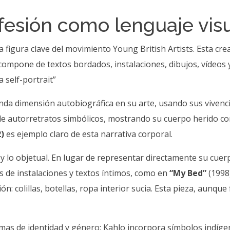
nfesión como lenguaje vis
na figura clave del movimiento Young British Artists. Esta cr
 compone de textos bordados, instalaciones, dibujos, vídeos 
a self-portrait”
da dimensión autobiográfica en su arte, usando sus vivenc
 de autorretratos simbólicos, mostrando su cuerpo herido c
2)
es ejemplo claro de esta narrativa corporal.
l y lo objetual. En lugar de representar directamente su cu
 de instalaciones y textos íntimos, como en
“My Bed”
(1998
n: colillas, botellas, ropa interior sucia. Esta pieza, aunqu
as de identidad y género: Kahlo incorpora símbolos indíge