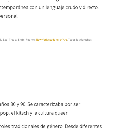
ontemporánea con un lenguaje crudo y directo.
personal.
“My Bed” Treasy Emin. Fuente:
New York Academy of Art
. Todos los derechos
ños 80 y 90. Se caracterizaba por ser
op, el kitsch y la cultura queer.
s roles tradicionales de género. Desde diferentes