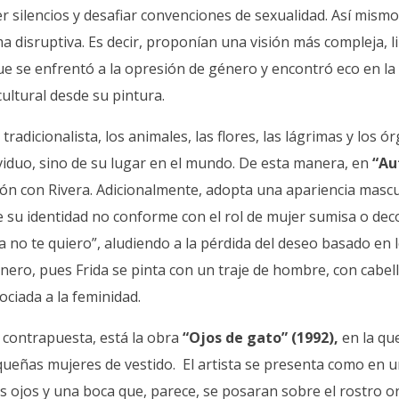
per silencios y desafiar convenciones de sexualidad. Así mism
a disruptiva. Es decir, proponían una visión más compleja, 
 se enfrentó a la opresión de género y encontró eco en la d
ultural desde su pintura.
 tradicionalista, los animales, las flores, las lágrimas y los
ividuo, sino de su lugar en el mundo. De esta manera, en
“Au
lación con Rivera. Adicionalmente, adopta una apariencia ma
u identidad no conforme con el rol de mujer sumisa o decorat
ya no te quiero”, aludiendo a la pérdida del deseo basado en 
nero, pues Frida se pinta con un traje de hombre, con cabello
ciada a la feminidad.
contrapuesta, está la obra
“Ojos de gato” (1992),
en la qu
ueñas mujeres de vestido. El artista se presenta como en un
 ojos y una boca que, parece, se posaran sobre el rostro or