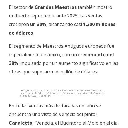
El sector de
Grandes Maestros
también mostró
un fuerte repunte durante 2025. Las ventas
crecieron
un 30%
, alcanzando casi
1.200 millones
de dólares
.
El segmento de Maestros Antiguos europeos fue
especialmente dinámico, con un
crecimiento del
38%
impulsado por un aumento significativo en las
obras que superaron el millón de dólares.
Imagen publicada para uso educativo, sin ánimo de lucro, amparado
por el artículo 148 LFDA. Canaletto, Venecia, el Bucintoro al Molo en el
día de la Ascensión (1754)
Entre las ventas más destacadas del año se
encuentra una vista de Venecia del pintor
Canaletto
, “Venecia, el Bucintoro al Molo en el día