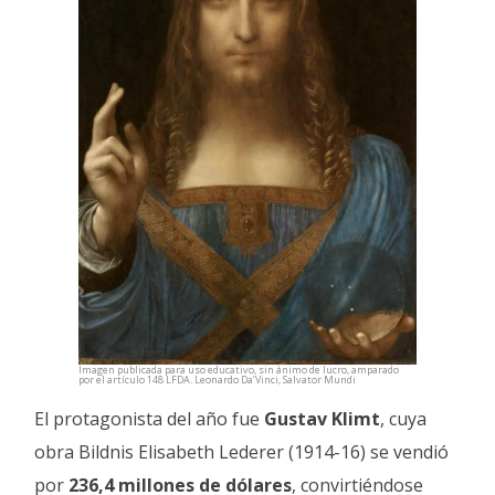
Imagen publicada para uso educativo, sin ánimo de lucro, amparado
por el artículo 148 LFDA. Leonardo Da’Vinci, Salvator Mundi
El protagonista del año fue
Gustav Klimt
, cuya
obra Bildnis Elisabeth Lederer (1914-16) se vendió
por
236,4 millones de dólares
, convirtiéndose