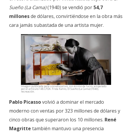
Sueño (La Cama)
(1940) se vendió por
54,7
millones
de dólares, convirtiéndose en la obra más
cara jamás subastada de una artista mujer.
Imagen publicada para uso educativo, sin ánimo de lucro, amparado
por el artículo 148 LFDA. Frida Kahlo, El Sueño (La Cama) (1940),
recreación.
Pablo Picasso
volvió a dominar el mercado
moderno con ventas por 323 millones de dólares y
cinco obras que superaron los 10 millones.
René
Magritte
también mantuvo una presencia